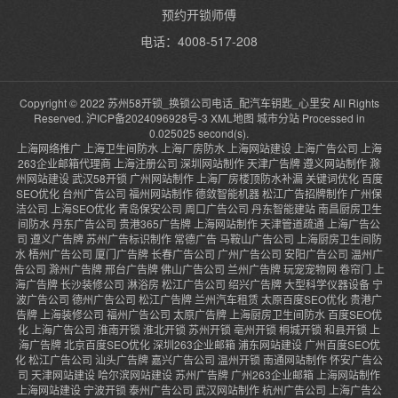
预约开锁师傅
电话：4008-517-208
Copyright © 2022 苏州58开锁_换锁公司电话_配汽车钥匙_心里安 All Rights
Reserved.
沪ICP备2024096928号-3
XML地图
城市分站
Processed in
0.025025 second(s).
上海网络推广
上海卫生间防水
上海厂房防水
上海网站建设
上海广告公司
上海
263企业邮箱代理商
上海注册公司
深圳网站制作
天津广告牌
遵义网站制作
滁
州网站建设
武汉58开锁
广州网站制作
上海厂房楼顶防水补漏
关键词优化
百度
SEO优化
台州广告公司
福州网站制作
德敛智能机器
松江广告招牌制作
广州保
洁公司
上海SEO优化
青岛保安公司
周口广告公司
丹东智能建站
南昌厨房卫生
间防水
丹东广告公司
贵港365广告牌
上海网站制作
天津管道疏通
上海广告公
司
遵义广告牌
苏州广告标识制作
常德广告
马鞍山广告公司
上海厨房卫生间防
水
梧州广告公司
厦门广告牌
长春广告公司
广州广告公司
安阳广告公司
温州广
告公司
滁州广告牌
邢台广告牌
佛山广告公司
兰州广告牌
玩宠宠物网
卷帘门
上
海广告牌
长沙装修公司
淋浴房
松江广告公司
绍兴广告牌
大型科学仪器设备
宁
波广告公司
德州广告公司
松江广告牌
兰州汽车租赁
太原百度SEO优化
贵港广
告牌
上海装修公司
福州广告公司
太原广告牌
上海厨房卫生间防水
百度SEO优
化
上海广告公司
淮南开锁
淮北开锁
苏州开锁
亳州开锁
桐城开锁
和县开锁
上
海广告牌
北京百度SEO优化
深圳263企业邮箱
浦东网站建设
广州百度SEO优
化
松江广告公司
汕头广告牌
嘉兴广告公司
温州开锁
南通网站制作
怀安广告公
司
天津网站建设
哈尔滨网站建设
苏州广告牌
广州263企业邮箱
上海网站制作
上海网站建设
宁波开锁
泰州广告公司
武汉网站制作
杭州广告公司
上海广告公