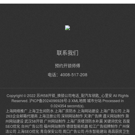
联系我们
预约开锁师傅
电话：4008-517-208
Copyright © 2022 苏州58开锁_换锁公司电话_配汽车钥匙_心里安 All Rights
Reserved.
沪ICP备2024096928号-3
XML地图
城市分站
Processed in
0.024354 second(s).
上海网络推广
上海卫生间防水
上海厂房防水
上海网站建设
上海广告公司
上海
263企业邮箱代理商
上海注册公司
深圳网站制作
天津广告牌
遵义网站制作
滁
州网站建设
武汉58开锁
广州网站制作
上海厂房楼顶防水补漏
关键词优化
百度
SEO优化
台州广告公司
福州网站制作
德敛智能机器
松江广告招牌制作
广州保
洁公司
上海SEO优化
青岛保安公司
周口广告公司
丹东智能建站
南昌厨房卫生