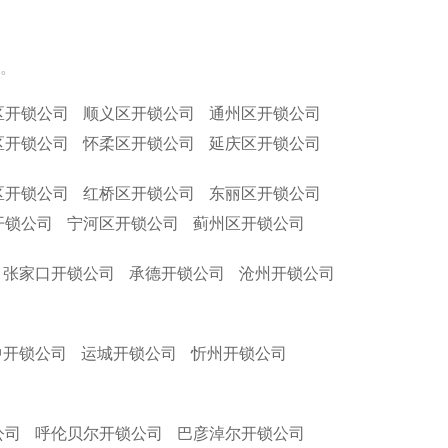
。
区开锁公司
顺义区开锁公司
通州区开锁公司
区开锁公司
怀柔区开锁公司
延庆区开锁公司
区开锁公司
红桥区开锁公司
东丽区开锁公司
开锁公司
宁河区开锁公司
蓟州区开锁公司
张家口开锁公司
承德开锁公司
沧州开锁公司
中开锁公司
运城开锁公司
忻州开锁公司
公司
呼伦贝尔开锁公司
巴彦淖尔开锁公司