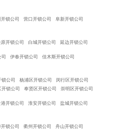
州开锁公司
营口开锁公司
阜新开锁公司
松原开锁公司
白城开锁公司
延边开锁公司
公司
伊春开锁公司
佳木斯开锁公司
开锁公司
杨浦区开锁公司
闵行区开锁公司
区开锁公司
奉贤区开锁公司
崇明区‌‌开锁公司
云港开锁公司
淮安开锁公司
盐城开锁公司
华开锁公司
衢州开锁公司
舟山开锁公司