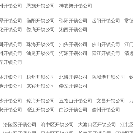
州开锁公司
恩施开锁公司
神农架开锁公司
潭开锁公司
衡阳开锁公司
邵阳开锁公司
岳阳开锁公司
常
化开锁公司
娄底开锁公司
湘西开锁公司
圳开锁公司
珠海开锁公司
汕头开锁公司
佛山开锁公司
江
州开锁公司
汕尾开锁公司
河源开锁公司
阳江开锁公司
清
浮开锁公司
林开锁公司
梧州开锁公司
北海开锁公司
防城港开锁公司
池开锁公司
来宾开锁公司
崇左开锁公司
沙开锁公司
琼海开锁公司
五指山开锁公司
文昌开锁公司
安开锁公司
澄迈开锁公司
白沙开锁公司
儋州开锁公司
涪陵区开锁公司
渝中区开锁公司
大渡口区开锁公司
江北