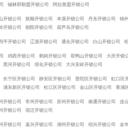
司
锡林郭勒盟开锁公司
阿拉善盟开锁公司
山开锁公司
抚顺开锁公司
本溪开锁公司
丹东开锁公司
锦
岭开锁公司
朝阳开锁公司
葫芦岛开锁公司
四平开锁公司
辽源开锁公司
通化开锁公司
白山开锁公司
司
鸡西开锁公司
鹤岗开锁公司
双鸭山开锁公司
大庆开锁
黑河开锁公司
绥化开锁公司
大兴安岭开锁公司
长宁区开锁公司
静安区开锁公司
普陀区开锁公司
虹口区
浦东新区开锁公司
松江区开锁公司
金山区开锁公司
青浦
州开锁公司
常州开锁公司
苏州开锁公司
南通开锁公司
连
州开锁公司
宿迁开锁公司
州开锁公司
嘉兴开锁公司
湖州开锁公司
绍兴开锁公司
金