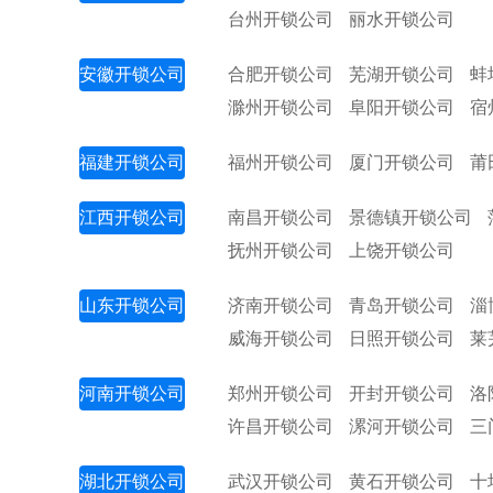
台州开锁公司
丽水开锁公司
安徽开锁公司
合肥开锁公司
芜湖开锁公司
蚌
滁州开锁公司
阜阳开锁公司
宿
福建开锁公司
福州开锁公司
厦门开锁公司
莆
江西开锁公司
南昌开锁公司
景德镇开锁公司
抚州开锁公司
上饶开锁公司
山东开锁公司
济南开锁公司
青岛开锁公司
淄
威海开锁公司
日照开锁公司
莱
河南开锁公司
郑州开锁公司
开封开锁公司
洛
许昌开锁公司
漯河开锁公司
三
湖北开锁公司
武汉开锁公司
黄石开锁公司
十