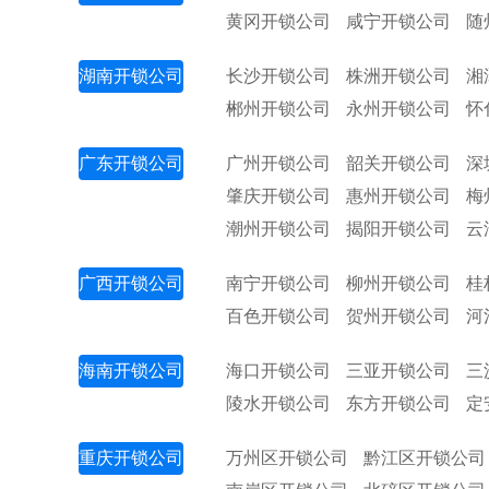
黄冈开锁公司
咸宁开锁公司
随
湖南开锁公司
长沙开锁公司
株洲开锁公司
湘
郴州开锁公司
永州开锁公司
怀
广东开锁公司
广州开锁公司
韶关开锁公司
深
肇庆开锁公司
惠州开锁公司
梅
潮州开锁公司
揭阳开锁公司
云
广西开锁公司
南宁开锁公司
柳州开锁公司
桂
百色开锁公司
贺州开锁公司
河
海南开锁公司
海口开锁公司
三亚开锁公司
三
陵水开锁公司
东方开锁公司
定
重庆开锁公司
万州区开锁公司
黔江区开锁公司